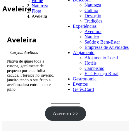
Home
Natureza
Natureza
Aveleira
Cultura
Flora
Devoção
Aveleira
Tradições
Experiências
Aventura
Náutico
Aveleira
Saúde e Bem-Estar
Empresas de Atividades
Alojamento
–
Corylus Avellana
Alojamento Local
Nativa de quase toda a
Hotéis
europa, geralmente de
Campismo
pequeno porte de folha
E.T. Espaço Rural
caduca. Floresce no inverno,
Gastronomia
janeiro tendo o seu fruto a
Eventos
avelã madura entre maio e
Gerês.Card
julho.
Azereiro >>