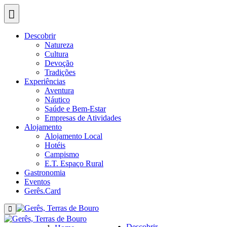
Descobrir
Natureza
Cultura
Devoção
Tradições
Experiências
Aventura
Náutico
Saúde e Bem-Estar
Empresas de Atividades
Alojamento
Alojamento Local
Hotéis
Campismo
E.T. Espaço Rural
Gastronomia
Eventos
Gerês.Card
Descobrir