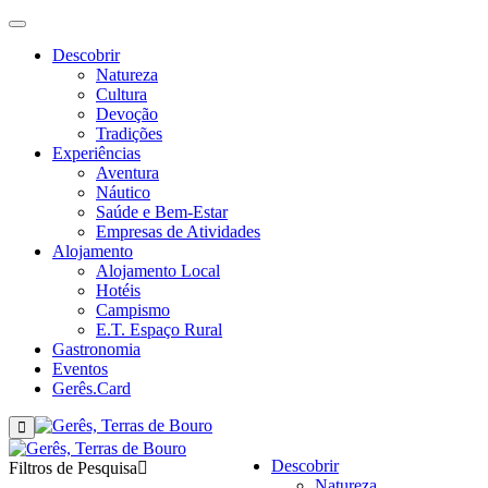
Descobrir
Natureza
Cultura
Devoção
Tradições
Experiências
Aventura
Náutico
Saúde e Bem-Estar
Empresas de Atividades
Alojamento
Alojamento Local
Hotéis
Campismo
E.T. Espaço Rural
Gastronomia
Eventos
Gerês.Card
Descobrir
Filtros de Pesquisa
Natureza