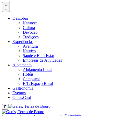
Descobrir
Natureza
Cultura
Devoção
Tradições
Experiências
Aventura
Náutico
Saúde e Bem-Estar
Empresas de Atividades
Alojamento
Alojamento Local
Hotéis
Campismo
E.T. Espaço Rural
Gastronomia
Eventos
Gerês.Card
Descobrir